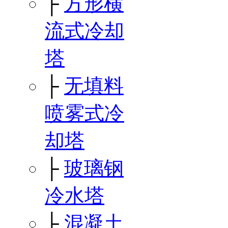
├
方形横
流式冷却
塔
├
无填料
喷雾式冷
却塔
├
玻璃钢
冷水塔
├
混凝土